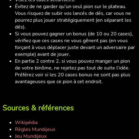
Évitez de ne garder qu'un seul pion sur le plateau.
Vous risquez de subir vos lancés de dés, car vous ne
pourrez plus jouer stratégiquement (en séparant les
dés).
Si vous pouvez gagner un bonus (de 10 ou 20 cases),
vérifiez que ces cases ne vous gênent pas (en vous
forçant à vous déplacer juste devant un adversaire par
exemple) avant de jouer.
En partie 2 contre 2, si vous pouvez manger un pion
de votre binôme, ne rejetez pas tout de suite l'idée.
Préférez voir si les 20 cases bonus ne sont pas plus
avantageuses que ce pion à cet endroit.
Sources & références
Wikipédia
Règles Mundijeux
Jeu Mundijeux