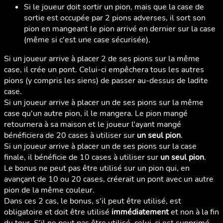
Si le joueur doit sortir un pion, mais que la case de
sortie est occupée par 2 pions adverses, il sort son
pion en mangeant le pion arrivé en dernier sur la case
(même si c'est une case sécurisée).
Si un joueur arrive à placer 2 de ses pions sur la même
case, il crée un pont. Celui-ci empêchera tous les autres
pions (y compris les siens) de passer au-dessus de ladite
case.
Si un joueur arrive à placer un de ses pions sur la même
case qu'un autre pion, il le mangera. Le pion mangé
retournera à sa maison et le joueur l'ayant mangé
bénéficiera de 20 cases à utiliser sur
un seul pion
.
Si un joueur arrive à placer un de ses pions sur la case
finale, il bénéficie de 10 cases à utiliser sur
un seul pion
.
Le bonus ne peut pas être utilisé sur un pion qui, en
avançant de 10 ou 20 cases, créerait un pont avec un autre
pion de la même couleur.
Dans ces 2 cas, le bonus, s'il peut être utilisé, est
obligatoire et doit être utilisé
immédiatement
et non à la fin
du tour. S'il ne peut pas être utilisé, celui-ci est supprimé.