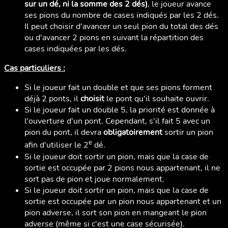
sur un dé, ni la somme des 2 dés)
, le joueur avance
ses pions du nombre de cases indiqués par les 2 dés.
Il peut choisir d'avancer un seul pion du total des dés
ou d'avancer 2 pions en suivant la répartition des
cases indiquées par les dés.
Cas particuliers :
Si le joueur fait un double et que ses pions forment
déjà 2 ponts, il
choisit
le pont qu'il souhaite ouvrir.
Si le joueur fait un double 5, la priorité est donnée à
l'ouverture d'un pont. Cependant, s'il fait 5 avec un
pion du pont, il devra
obligatoirement
sortir un pion
e
afin d'utiliser le 2
dé.
Si le joueur doit sortir un pion, mais que la case de
sortie est occupée par 2 pions nous appartenant, il ne
sort pas de pion et joue normalement.
Si le joueur doit sortir un pion, mais que la case de
sortie est occupée par un pion nous appartenant et un
pion adverse, il sort son pion en mangeant le pion
adverse (même si c'est une case sécurisée).