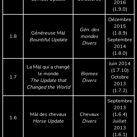
2016
(1.9.0)
Décembre
2015
Gén. des
Généreuse MàJ
(1.8.9)
1.8
mondes
Bountiful Update
Septembre
Divers
2014
(1.8.0)
Juin 2014
La MàJ qui a changé
(1.7.10)
le monde
Biomes
1.7
Octobre
The Update that
Divers
2013
Changed the World
(1.7.2)
Septembre
2013
MàJ des chevaux
Chevaux
(1.6.4)
1.6
Horse Update
Divers
Juillet
2013
(1.6.1)