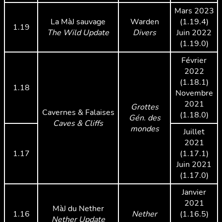
Mars 2023
La MàJ sauvage
Warden
(1.19.4)
1.19
The Wild Update
Divers
Juin 2022
(1.19.0)
Février
2022
(1.18.1)
1.18
Novembre
2021
Grottes
Cavernes & Falaises
(1.18.0)
Gén. des
Caves & Cliffs
mondes
Juillet
2021
1.17
(1.17.1)
Juin 2021
(1.17.0)
Janvier
2021
MàJ du Nether
1.16
Nether
(1.16.5)
Nether Update