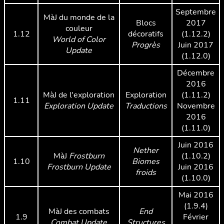
Septembre
MàJ du monde de la
Blocs
2017
couleur
1.12
décoratifs
(1.12.2)
World of Color
Progrès
Juin 2017
Update
(1.12.0)
Décembre
2016
MàJ de l'exploration
Exploration
(1.11.2)
1.11
Exploration Update
Traductions
Novembre
2016
(1.11.0)
Juin 2016
Nether
MàJ
Frostburn
(1.10.2)
1.10
Biomes
Frostburn Update
Juin 2016
froids
(1.10.0)
Mai 2016
(1.9.4)
MàJ des combats
End
1.9
Février
Combat Update
Structures