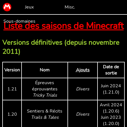
Jeux
Misc.
Sous-domaines
Liste des saisons de Minecraft
Versions définitives (depuis novembre
2011)
Date de
Version
Nom
Ajouts
sortie
Épreuves
Juin 2024
1.21
éprouvantes
Divers
(1.21.0)
Tricky Trials
Avril 2024
Sentiers & Récits
(1.20.6)
1.20
Divers
Trails & Tales
Juin 2023
(1.20.0)