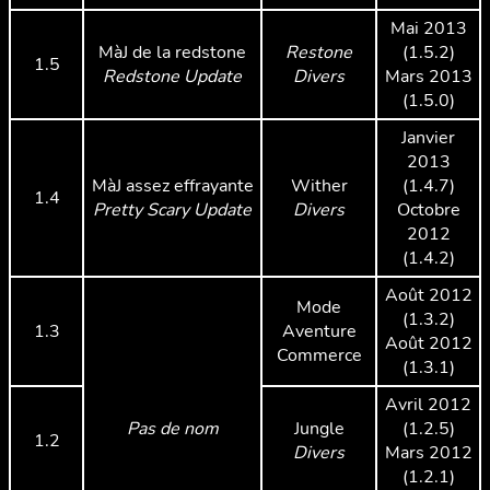
Mai 2013
MàJ de la redstone
Restone
(1.5.2)
1.5
Redstone Update
Divers
Mars 2013
(1.5.0)
Janvier
2013
MàJ assez effrayante
Wither
(1.4.7)
1.4
Pretty Scary Update
Divers
Octobre
2012
(1.4.2)
Août 2012
Mode
(1.3.2)
1.3
Aventure
Août 2012
Commerce
(1.3.1)
Avril 2012
Pas de nom
Jungle
(1.2.5)
1.2
Divers
Mars 2012
(1.2.1)